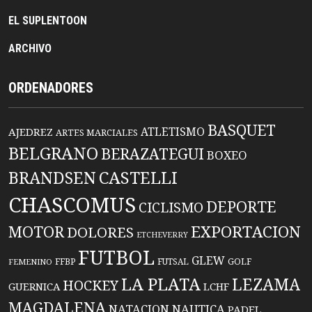
EL SUPLENTOON
ARCHIVO
ORDENADORES
BASQUET
ATLETISMO
AJEDREZ
ARTES MARCIALES
BELGRANO
BERAZATEGUI
BOXEO
BRANDSEN
CASTELLI
CHASCOMUS
DEPORTE
CICLISMO
EXPORTACION
MOTOR
DOLORES
ETCHEVERRY
FUTBOL
GLEW
FFBP
FUTSAL
GOLF
FEMENINO
LA PLATA
LEZAMA
HOCKEY
GUERNICA
LCHF
MAGDALENA
NATACION
NAUTICA
PADEL