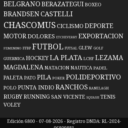
BELGRANO
BERAZATEGUI
BOXEO
BRANDSEN
CASTELLI
CHASCOMUS
DEPORTE
CICLISMO
EXPORTACION
MOTOR
DOLORES
ETCHEVERRY
FUTBOL
GLEW
FFBP
FUTSAL
GOLF
FEMENINO
LA PLATA
LEZAMA
HOCKEY
GUERNICA
LCHF
MAGDALENA
NATACION
NAUTICA
PADEL
POLIDEPORTIVO
PILA
PALETA
PATO
POKER
RANCHOS
PUNTA INDIO
POLO
RANELAGH
RUGBY
RUNNING
TENIS
SAN VICENTE
SQUASH
VOLEY
Edición 6800 - 07-08-2026 - Registro DNDA: RL-2024-
06809881