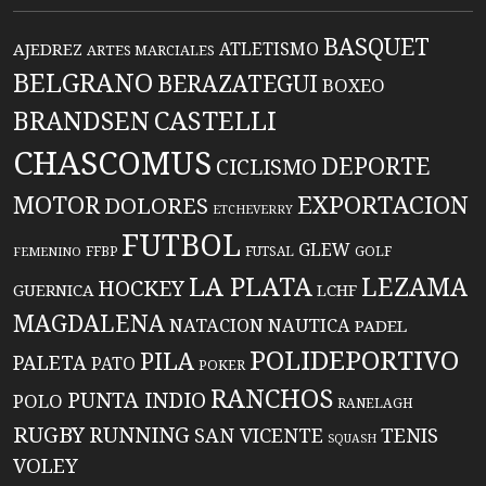
BASQUET
ATLETISMO
AJEDREZ
ARTES MARCIALES
BELGRANO
BERAZATEGUI
BOXEO
BRANDSEN
CASTELLI
CHASCOMUS
DEPORTE
CICLISMO
EXPORTACION
MOTOR
DOLORES
ETCHEVERRY
FUTBOL
GLEW
FFBP
FUTSAL
GOLF
FEMENINO
LA PLATA
LEZAMA
HOCKEY
GUERNICA
LCHF
MAGDALENA
NATACION
NAUTICA
PADEL
POLIDEPORTIVO
PILA
PALETA
PATO
POKER
RANCHOS
PUNTA INDIO
POLO
RANELAGH
RUGBY
RUNNING
TENIS
SAN VICENTE
SQUASH
VOLEY