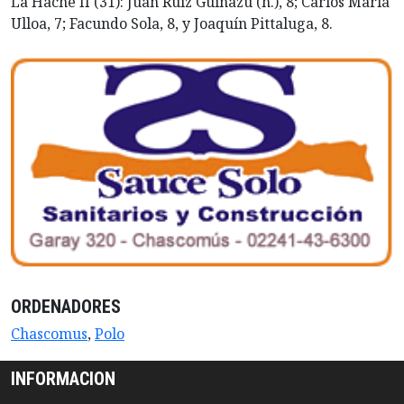
La Hache II (31): Juan Ruiz Guiñazú (h.), 8; Carlos María
Ulloa, 7; Facundo Sola, 8, y Joaquín Pittaluga, 8.
ORDENADORES
Chascomus
,
Polo
INFORMACION