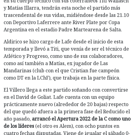
en su cuerpo técnico con sus coterráneos Titi Wallasch
y Matías Illarra, tendrán esta noche el partido más
trascendental de sus vidas, midiéndose desde las 21.10
con Deportivo Laferrere ante River Plate por Copa
Argentina en el estadio Padre Martearena de Salta.
Aldirico se hizo cargo de Lafe desde el inicio de esta
temporada y llevó a Titi, que venía de ser el técnico de
Atlético y Progreso, como uno de sus colaboradores,
como así también a Matías, ex jugador de Las
Mandarinas (club con el que Cristian fue campeón
como DT en la LChF), que trabaja en la parte física.
El Villero llega a este partido soñando con convertirse
en el David de Goliat. Lafe cuenta con un equipo
prácticamente nuevo (alrededor de 20 bajas) respecto
del que quedó afuera a la primera fase del Reducido el
año pasado,
arrancó el Apertura 2022 de la C como uno
de los líderes
(el otro es Alem), con ocho puntos en
cuatro fechas disputadas. Viene de igualar el sábado 0-