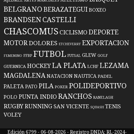
ARTES MARCIALES
BELGRANO
BERAZATEGUI
BOXEO
BRANDSEN
CASTELLI
CHASCOMUS
DEPORTE
CICLISMO
EXPORTACION
MOTOR
DOLORES
ETCHEVERRY
FUTBOL
GLEW
FFBP
FUTSAL
GOLF
FEMENINO
LA PLATA
LEZAMA
HOCKEY
GUERNICA
LCHF
MAGDALENA
NATACION
NAUTICA
PADEL
POLIDEPORTIVO
PILA
PALETA
PATO
POKER
RANCHOS
PUNTA INDIO
POLO
RANELAGH
RUGBY
RUNNING
TENIS
SAN VICENTE
SQUASH
VOLEY
Edición 6799 - 06-08-2026 - Registro DNDA: RL-2024-