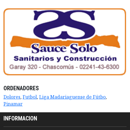
ORDENADORES
Dolores
,
Futbol
,
Liga Madariaguense de Fútbo
,
Pinamar
INFORMACION