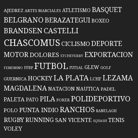
BASQUET
ATLETISMO
AJEDREZ
ARTES MARCIALES
BELGRANO
BERAZATEGUI
BOXEO
BRANDSEN
CASTELLI
CHASCOMUS
DEPORTE
CICLISMO
EXPORTACION
MOTOR
DOLORES
ETCHEVERRY
FUTBOL
GLEW
FFBP
FUTSAL
GOLF
FEMENINO
LA PLATA
LEZAMA
HOCKEY
GUERNICA
LCHF
MAGDALENA
NATACION
NAUTICA
PADEL
POLIDEPORTIVO
PILA
PALETA
PATO
POKER
RANCHOS
PUNTA INDIO
POLO
RANELAGH
RUGBY
RUNNING
TENIS
SAN VICENTE
SQUASH
VOLEY