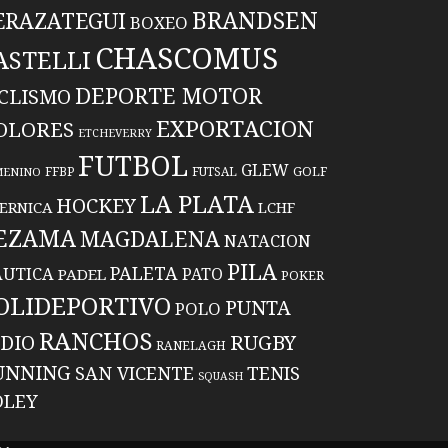
BRANDSEN
ERAZATEGUI
BOXEO
CHASCOMUS
ASTELLI
DEPORTE MOTOR
ICLISMO
EXPORTACION
OLORES
ETCHEVERRY
FUTBOL
GLEW
FFBP
FUTSAL
GOLF
MENINO
LA PLATA
HOCKEY
ERNICA
LCHF
EZAMA
MAGDALENA
NATACION
PILA
PALETA
UTICA
PATO
PADEL
POKER
OLIDEPORTIVO
PUNTA
POLO
RANCHOS
RUGBY
NDIO
RANELAGH
UNNING
TENIS
SAN VICENTE
SQUASH
OLEY