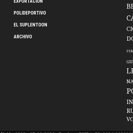
EXPORTACION
B
POLIDEPORTIVO
C
EL SUPLENTOON
C
ARCHIVO
D
FE
GU
L
NA
P
I
R
V