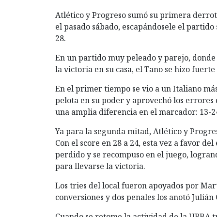
Atlético y Progreso sumó su primera derrot
el pasado sábado, escapándosele el partido s
28.
En un partido muy peleado y parejo, donde
la victoria en su casa, el Tano se hizo fuert
En el primer tiempo se vio a un Italiano má
pelota en su poder y aprovechó los errores 
una amplia diferencia en el marcador: 13-24
Ya para la segunda mitad, Atlético y Progre
Con el score en 28 a 24, esta vez a favor de
perdido y se recompuso en el juego, logrand
para llevarse la victoria.
Los tries del local fueron apoyados por Mart
conversiones y dos penales los anotó Julián 
Cuando se retome la actividad de la URBA tr