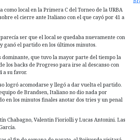
Br
a como local en la Primera C del Torneo de la URBA
obre el cierre ante Italiano con el que cayó por 41 a
 parecía ser que el local se quedaba nuevamente con
e y ganó el partido en los últimos minutos.
s dominante, que tuvo la mayor parte del tiempo la
de los backs de Progreso para irse al descanso con
 a su favor.
so logró acomodarse y llegó a dar vuelta el partido.
l equipo de Brandsen, Italiano no dio nada por
o en los minutos finales anotar dos tries y un penal
ín Chabagno, Valentin Fioriolli y Lucas Antonini. Las
García.
as el fin de semana de parate, el Rojiverde visitará