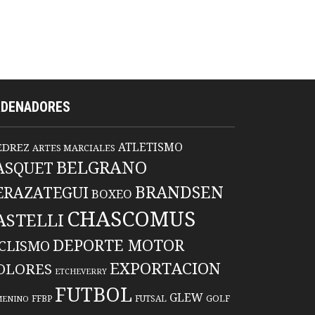
RDENADORES
ATLETISMO
EDREZ
ARTES MARCIALES
BELGRANO
ASQUET
BRANDSEN
ERAZATEGUI
BOXEO
CHASCOMUS
ASTELLI
DEPORTE MOTOR
ICLISMO
EXPORTACION
OLORES
ETCHEVERRY
FUTBOL
GLEW
FFBP
FUTSAL
GOLF
MENINO