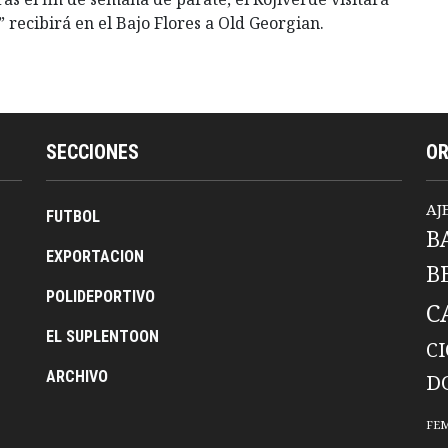
” recibirá en el Bajo Flores a Old Georgian.
SECCIONES
O
AJ
FUTBOL
B
EXPORTACION
B
POLIDEPORTIVO
C
EL SUPLENTOON
C
ARCHIVO
D
FE