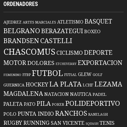
ORDENADORES
BASQUET
ATLETISMO
AJEDREZ
ARTES MARCIALES
BELGRANO
BERAZATEGUI
BOXEO
BRANDSEN
CASTELLI
CHASCOMUS
DEPORTE
CICLISMO
EXPORTACION
MOTOR
DOLORES
ETCHEVERRY
FUTBOL
GLEW
FFBP
FUTSAL
GOLF
FEMENINO
LA PLATA
LEZAMA
HOCKEY
GUERNICA
LCHF
MAGDALENA
NATACION
NAUTICA
PADEL
POLIDEPORTIVO
PILA
PALETA
PATO
POKER
RANCHOS
PUNTA INDIO
POLO
RANELAGH
RUGBY
RUNNING
TENIS
SAN VICENTE
SQUASH