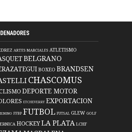
RDENADORES
ATLETISMO
EDREZ
ARTES MARCIALES
BELGRANO
ASQUET
BRANDSEN
ERAZATEGUI
BOXEO
CHASCOMUS
ASTELLI
DEPORTE MOTOR
ICLISMO
EXPORTACION
OLORES
ETCHEVERRY
FUTBOL
GLEW
FFBP
FUTSAL
GOLF
MENINO
LA PLATA
HOCKEY
ERNICA
LCHF