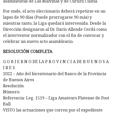
asambleístas de Las Malvinas y de Curuzú Cuatia.
Por ende, el acto eleccionario deberá repetirse en un
lapso de 90 días (Puede prorrogarse 90 más) y
mientras tanto, la Liga quedará intervenida. Desde la
Dirección designaron al Dr. Darío Allende Cerdá como
el interventor normalizador con el fin de convocar y
celebrar un nuevo acto asambleario.
RESOLUCIÓN COMPLETA
G O B I E R N O DE LA P R O V I N C I A DE B U E N O S A
I R E S
2022 – Año del bicentenario del Banco de la Provincia
de Buenos Aires
Resolución
Número:
Referencia: Leg. 1519 – Liga Amateurs Platense de Foot
Ball
VISTO las actuaciones que corren por el expediente