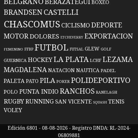
BELGRANO
BERAZATEGUI
BOXEO
BRANDSEN
CASTELLI
CHASCOMUS
DEPORTE
CICLISMO
EXPORTACION
MOTOR
DOLORES
ETCHEVERRY
FUTBOL
GLEW
FFBP
FUTSAL
GOLF
FEMENINO
LA PLATA
LEZAMA
HOCKEY
GUERNICA
LCHF
MAGDALENA
NATACION
NAUTICA
PADEL
POLIDEPORTIVO
PILA
PALETA
PATO
POKER
RANCHOS
PUNTA INDIO
POLO
RANELAGH
RUGBY
RUNNING
TENIS
SAN VICENTE
SQUASH
VOLEY
Edición 6801 - 08-08-2026 - Registro DNDA: RL-2024-
06809881