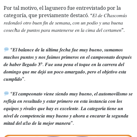
Por tal motivo, el lagunero fue entrevistado por la
categoría, que previamente destacó. “𝐸𝑙 𝑑𝑒 𝐶ℎ𝑎𝑠𝑐𝑜𝑚𝑢́𝑠
𝑟𝑒𝑑𝑜𝑛𝑑𝑒𝑜́ 𝑜𝑡𝑟𝑜 𝑏𝑢𝑒𝑛 𝑓𝑖𝑛 𝑑𝑒 𝑠𝑒𝑚𝑎𝑛𝑎, 𝑐𝑜𝑛 𝑢𝑛 𝑝𝑜𝑑𝑖𝑜 𝑦 𝑢𝑛𝑎 𝑏𝑢𝑒𝑛𝑎
𝑐𝑜𝑠𝑒𝑐ℎ𝑎 𝑑𝑒 𝑝𝑢𝑛𝑡𝑜𝑠 𝑝𝑎𝑟𝑎 𝑚𝑎𝑛𝑡𝑒𝑛𝑒𝑟𝑠𝑒 𝑒𝑛 𝑙𝑎 𝑐𝑖𝑚𝑎 𝑑𝑒𝑙 𝑐𝑒𝑟𝑡𝑎𝑚𝑒𝑛”.
“𝑬𝒍 𝒃𝒂𝒍𝒂𝒏𝒄𝒆 𝒅𝒆 𝒍𝒂 𝒖́𝒍𝒕𝒊𝒎𝒂 𝒇𝒆𝒄𝒉𝒂 𝒇𝒖𝒆 𝒎𝒖𝒚 𝒃𝒖𝒆𝒏𝒐, 𝒔𝒖𝒎𝒂𝒎𝒐𝒔
𝒎𝒖𝒄𝒉𝒐𝒔 𝒑𝒖𝒏𝒕𝒐𝒔 𝒚 𝒏𝒐𝒔 𝒇𝒖𝒊𝒎𝒐𝒔 𝒑𝒓𝒊𝒎𝒆𝒓𝒐𝒔 𝒆𝒏 𝒆𝒍 𝒄𝒂𝒎𝒑𝒆𝒐𝒏𝒂𝒕𝒐 𝒅𝒆𝒔𝒑𝒖𝒆́𝒔
𝒅𝒆 𝒉𝒂𝒃𝒆𝒓 𝒍𝒍𝒆𝒈𝒂𝒅𝒐 𝟑º. 𝑭𝒖𝒆 𝒖𝒏𝒂 𝒑𝒆𝒏𝒂 𝒆𝒍 𝒕𝒐𝒒𝒖𝒆 𝒆𝒏 𝒍𝒂 𝒄𝒂𝒓𝒓𝒆𝒓𝒂 𝒅𝒆𝒍
𝒅𝒐𝒎𝒊𝒏𝒈𝒐 𝒒𝒖𝒆 𝒎𝒆 𝒅𝒆𝒋𝒐́ 𝒖𝒏 𝒑𝒐𝒄𝒐 𝒂𝒎𝒂𝒓𝒈𝒂𝒅𝒐, 𝒑𝒆𝒓𝒐 𝒆𝒍 𝒐𝒃𝒋𝒆𝒕𝒊𝒗𝒐 𝒆𝒔𝒕𝒂
𝒄𝒖𝒎𝒑𝒍𝒊𝒅𝒐”.
“𝑬𝒍 𝒄𝒂𝒎𝒑𝒆𝒐𝒏𝒂𝒕𝒐 𝒗𝒊𝒆𝒏𝒆 𝒔𝒊𝒆𝒏𝒅𝒐 𝒎𝒖𝒚 𝒃𝒖𝒆𝒏𝒐, 𝒆𝒍 𝒂𝒖𝒕𝒐𝒎𝒐𝒗𝒊𝒍𝒊𝒔𝒎𝒐 𝒔𝒆
𝒓𝒆𝒇𝒍𝒆𝒋𝒂 𝒆𝒏 𝒓𝒆𝒔𝒖𝒍𝒕𝒂𝒅𝒐 𝒚 𝒆𝒔𝒕𝒂𝒓 𝒑𝒓𝒊𝒎𝒆𝒓𝒐 𝒆𝒏 𝒆𝒔𝒕𝒂 𝒊𝒏𝒔𝒕𝒂𝒏𝒄𝒊𝒂 𝒄𝒐𝒏 𝒍𝒐𝒔
𝒆𝒒𝒖𝒊𝒑𝒐𝒔 𝒚 𝒓𝒊𝒗𝒂𝒍𝒆𝒔 𝒒𝒖𝒆 𝒉𝒂𝒚 𝒆𝒔 𝒆𝒙𝒄𝒆𝒍𝒆𝒏𝒕𝒆. 𝑳𝒂 𝒄𝒂𝒕𝒆𝒈𝒐𝒓𝒊́𝒂 𝒕𝒊𝒆𝒏𝒆 𝒖𝒏
𝒏𝒊𝒗𝒆𝒍 𝒅𝒆 𝒄𝒐𝒎𝒑𝒆𝒕𝒆𝒏𝒄𝒊𝒂 𝒎𝒖𝒚 𝒃𝒖𝒆𝒏𝒐 𝒚 𝒂𝒉𝒐𝒓𝒂 𝒂 𝒆𝒏𝒄𝒂𝒓𝒂𝒓 𝒍𝒂 𝒔𝒆𝒈𝒖𝒏𝒅𝒂
𝒎𝒊𝒕𝒂𝒅 𝒅𝒆𝒍 𝒂ñ𝒐 𝒅𝒆 𝒍𝒂 𝒎𝒆𝒋𝒐𝒓 𝒎𝒂𝒏𝒆𝒓𝒂”.